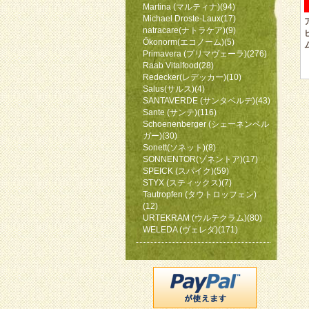
Martina (マルティナ)(94)
Michael Droste-Laux(17)
natracare(ナトラケア)(9)
Ökonorm(エコノーム)(5)
Primavera (プリマヴェーラ)(276)
Raab Vitalfood(28)
Redecker(レデッカー)(10)
Salus(サルス)(4)
SANTAVERDE (サンタベルデ)(43)
Sante (サンテ)(116)
Schoenenberger (シェーネンベル
ガー)(30)
Sonett(ソネット)(8)
SONNENTOR(ゾネントア)(17)
SPEICK (スパイク)(59)
STYX (スティックス)(7)
Tautropfen (タウトロッフェン)
(12)
URTEKRAM (ウルテクラム)(80)
WELEDA (ヴェレダ)(171)