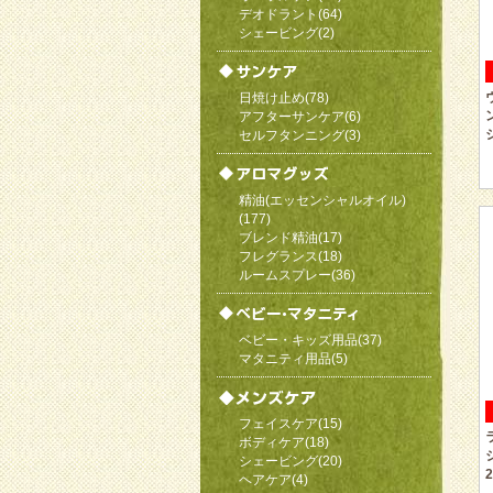
デオドラント(64)
シェービング(2)
日焼け止め(78)
アフターサンケア(6)
セルフタンニング(3)
精油(エッセンシャルオイル)
(177)
ブレンド精油(17)
フレグランス(18)
ルームスプレー(36)
ベビー・キッズ用品(37)
マタニティ用品(5)
フェイスケア(15)
ボディケア(18)
シェービング(20)
2
ヘアケア(4)