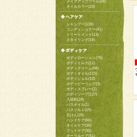
メイクアップツール(34)
ネイルカラー(20)
シャンプー(138)
コンディショナー(41)
トリートメント(13)
スタイリング(18)
ボディローション(75)
ボディミルク(11)
ボディクリーム(66)
ボディオイル(115)
ボディジェル(10)
ボディピーリング(3)
ボディスプレー(2)
ボディソープ(127)
入浴剤(28)
バスオイル(1)
バスソルト(15)
石けん(39)
ハンドケア(68)
ネイルケア(30)
フットケア(30)
オーラルケア(51)