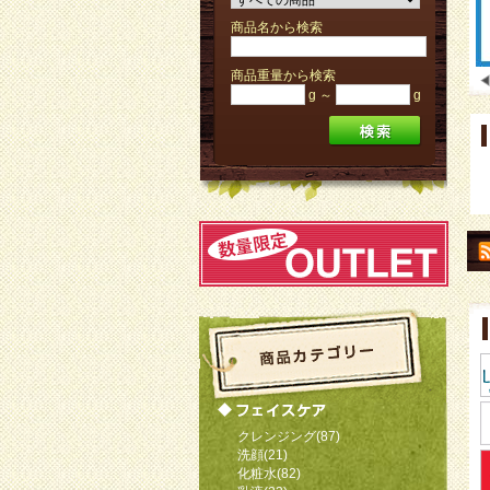
商品名から検索
商品重量から検索
g ～
g
クレンジング(87)
洗顔(21)
化粧水(82)