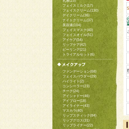
乳液(23)
フェイスミルク(17)
フェイスクリーム(130)
デイクリーム(36)
ナイトクリーム(37)
美容液(104)
フェイスマスク(40)
フェイスオイル(51)
アイケア(54)
リップケア(42)
ピーリング(21)
トライアルセット(6)
ファンデーション(68)
フェイスパウダー(29)
ハイライト(2)
コンシーラー(23)
チーク(24)
アイシャドー(46)
アイブロー(18)
アイライナー(43)
マスカラ(40)
リップスティック(84)
リップグロス(31)
リップライナー(22)