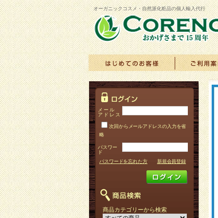
オーガニックコスメ・自然派化粧品の個人輸入代行
メール
アドレス
次回からメールアドレスの入力を省
略
パスワー
ド
パスワードを忘れた方
新規会員登録
商品カテゴリーから検索