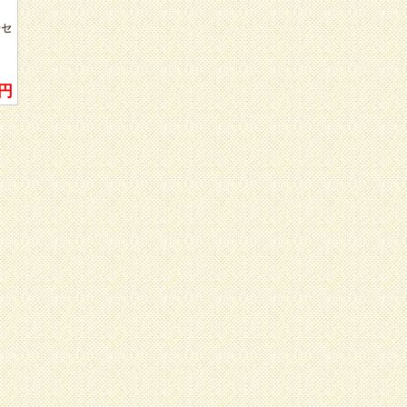
頂き本当にありがとうございます。
いつもですが、入金後すぐに入金確
ンセ
認メールを頂けるし、商品もすぐに
発送して頂けるので、本当に安心し
て買い物ができます。
数あるお店の中で、貴店のようなお
0円
店に出会えて私はラッキーです。こ
れからもまたお願いしたいと思いま
すので、今後とも宜しくお願い致し
ますm(_ _)m
東京都 M様
検索していてたまたま見つけまし
た。アロマ用品は実店舗だと点数が
限られているので、点数の多さが嬉
しいです。
安心して使えるオーガニックで、か
つ良心的な価格が何より気に入りま
した。今後も使用させていただきた
いと思っています。
静岡県 W様
本日、無事に商品が届きました。
今回オ－ガライフさんで初めてお買
い物させて頂きましたが大好きなオ
－ガニックコスメを安く買える事が
出来、本当に良い買い物が出来まし