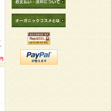
コンタクトを取っていただける方が
いるのは心強いです！今回、実感し
ました。
商品もていね いに梱包していただ
いておりましたし、何よりも楽しみ
にしていた商品が届いたことが嬉し
いです。
次回の注文もよろしくお願いしま
す。どうもありがとうございまし
た。
ド
ン
大阪府 N様
個人輸入は、難しそうと思い、今ま
でデパートで購入しておりました
0円
が、このような方法があるのを知
り、安心してチャレンジできました
♪
コスメ大好きなので、よろしくお願
いします。
東京都 E様
商品を受け取りました。クリスマス
シーズンなので、もっと時間がかか
ると思っていたので、こんなに早く
届いてとても嬉しいです。
年末のお忙しい中、早くに対応して