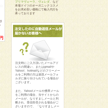
用させて下さい!この度はありがと
プリマヴェーラ
、
ヴェレダ
、など
うございました!!
本場ドイツのオーガニックコスメ
をお求め安い価格にて輸入代行を
東京都 M様
承っております
昨日、無事に手元に商品が届きまし
リ
た！ありがとうございます！
ン
初めての取引でしたが、随時報告を
下さっていたので安心できました。
今後とも宜しくお願い致します。
0円
愛知県 N様
本日無事届きました。今回が初めて
の個人輸入ということもあり、注文
した品を受け取るまでは少し心配で
した。受け取ってすぐに商品全てを
注文時にご入力頂いたメールアド
開封し中身を確認してみましたが、
レスの間違い、またはgmailや
Dr.ハウシュカ特有の素晴らしい香
Yahoo!、hotmailなどのフリーメー
りで、とても満足しています。購入
ルをご利用の方は迷惑メールフォ
し易い価格で輸入をして頂けるおか
ルダに振り分けられている場合が
げで、日常的にハウシュカを愛用す
ございます。
ることができ大変ありがたいです。
問合わせをした時もすぐに丁寧なお
返事を頂き、購入前の不安も解消出
また、Yahoo!メールや携帯メール
来ました。消費者の立場に立った誠
をご利用の場合、当サイトからの
実な対応をして下さる御社は貴重で
メールが、なりすましメールと判
大切な存在だと思います。今後とも
断され、受信拒否される場合がご
どうぞ宜しくお願い致します。
ざいますので、 「なりすましメー