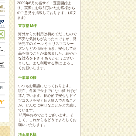
2009年8月の当サイト運営開始よ
り、実際にお取引頂いたお客様から
のご意見を掲載しております。(原文
まま)
東京都 M様
海外からの利用は初めてだったので
不安な気持ちがあったのですが、発
送完了のメール やクリスマスシー
ズンなどの情報を頂き、安心して商
品を待つことが出来ました。細やか
な対応を下さり ありがとうござい
ました。また利用する際は よろし
くお願いします。
千葉県 O様
いつもお世話になっております。
現在、各国で今までにない値上げが
進んでいます。良心的で安心なドイ
ツコスメを安く個人輸入できること
が、どんなに幸せなことかと実感し
ています。
13周年おめでとうございます。そ
して、これからもどうぞよろしくお
願いいたします。
埼玉県 K様