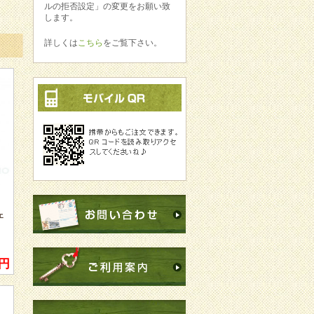
ルの拒否設定」の変更をお願い致
兵庫県 T様
します。
先週末に、商品を受け取りました。
詳しくは
こちら
をご覧下さい。
注文時からとても丁寧にご対応いた
だき、安心して到着をお待ちしてお
りました。
今回、購入に当たり、数店舗、価格
と送料を調べました。
現地での価格を知っておりますの
で、貴店の良心的な価格と送料に、
信頼できるお店だなと思いました。
(法外なお値段・送料のお店もあり
ましたので｡｡｡)
また、次回どうぞよろしくお願いい
たします。
東京都 K様
本日、再配達で無事に商品を受け取
ェ
りました。どうもありがとうござい
ました。
今回、配達、あるいは再配達が私の
不在期間中にかかるのではないか、
0円
という心配から発送のタイミングの
件でお手数をおかけしてしまい、申
し訳ありませんでした。お騒がせし
てすみませんでした。
でも、このような場合、間に入って