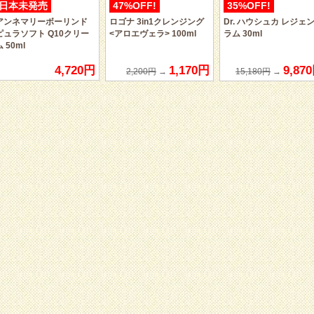
日本未発売
47%OFF!
35%OFF!
アンネマリーボーリンド
ロゴナ 3in1クレンジング
Dr. ハウシュカ レジェ
ピュラソフト Q10クリー
<アロエヴェラ> 100ml
ラム 30ml
ム 50ml
4,720円
1,170円
9,87
2,200円
→
15,180円
→