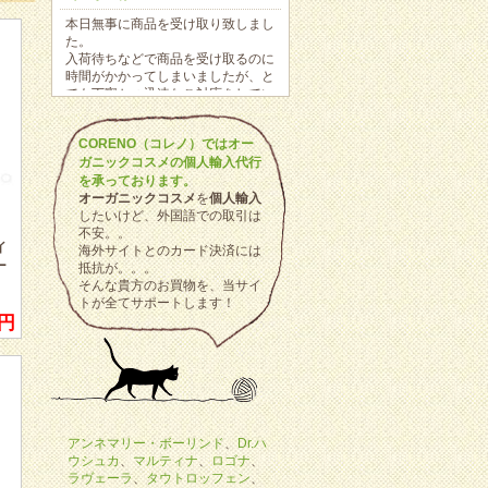
本日無事に商品を受け取り致しまし
た。
入荷待ちなどで商品を受け取るのに
時間がかかってしまいましたが、と
ても丁寧かつ迅速なご対応をしてい
ただき、安心して商品の到着を待つ
ことができました。欲しかった商品
CORENO（コレノ）ではオー
を購入することができ、とても満足
ガニックコスメの個人輸入代行
しています。
また宜しくお願い致します。
を承っております。
オーガニックコスメ
を
個人輸入
新潟県 N様
したいけど、外国語での取引は
不安。。
先週、無事にドイツから私の為に
イ
海外サイトとのカード決済には
(笑)プリマヴェーラの精油が届きま
ー
抵抗が。。。
した。人生初の個人輸入代行依頼で
そんな貴方のお買物を、当サイ
す。 長年続けていらっしゃり、レ
トが全てサポートします！
ビューも参考にメーカー公式HPは
0円
改装中な上、ドイツ語は出来ません
し思い切ってお願いしました。
入金確認からの発送手続きも早く、
都度メールがきて安心でしたし、
EMSの番号を検索しながら今どこ
に荷物があるのか想像してとても楽
しみな時間を過ごせました。 瓶も
アンネマリー・ボーリンド
、
Dr.ハ
ぶつからないように梱包されて破損
ウシュカ
、
マルティナ
、
ロゴナ
、
や漏れもなかったです。また是非利
ラヴェーラ
、
タウトロッフェン
、