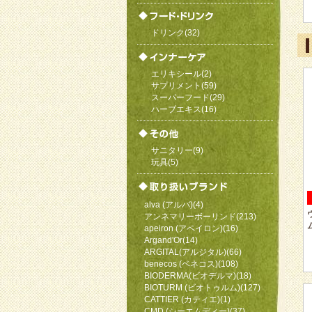
ドリンク(32)
エリキシール(2)
サプリメント(59)
スーパーフード(29)
ハーブエキス(16)
サニタリー(9)
玩具(5)
alva (アルバ)(4)
アンネマリーボーリンド(213)
apeiron (アペイロン)(16)
Argand'Or(14)
ARGITAL(アルジタル)(66)
benecos (ベネコス)(108)
BIODERMA(ビオデルマ)(18)
BIOTURM (ビオトゥルム)(127)
CATTIER (カティエ)(1)
CMD (シーエムディー)(37)