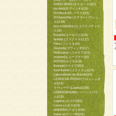
DADO SENS (ダドセンス)(61)
da vinci(ダヴィンチ)(16)
Dr.Hauck (Dr. ハウク)(33)
Dr.Hauschka (ドクターハウシュ
カ)(136)
eco cosmetics (エココスメティク
ス)(6)
Eucerin(ユーセリン)(19)
farfalla (ファファラ)(127)
Fitne (フィトネ)(9)
Govinda(ゴヴィンダ)(17)
Heliocare(ヘリオケア)(11)
Hübner(ヒューブナー)(5)
HOYER(ホイヤ)(19)
Kneipp(クナイプ)(53)
Kost Kamm (コストカム)(14)
Laboratoires de Biarritz(20)
LA ROCHE-POSAY(ラロッシュポ
ゼ)(24)
ラヴェーラ (Lavera)(239)
LEBENSBAUM(レーベンスバウ
ム)(19)
Logona (ロゴナ)(62)
Luvos (ルボス)(13)
MADARA (マダラ)(38)
marie.w(マリーW)(42)