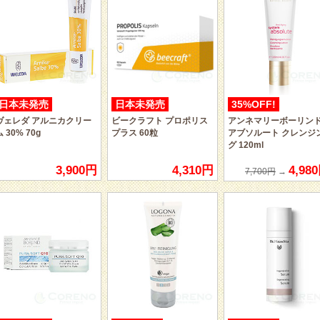
日本未発売
日本未発売
35%OFF!
ヴェレダ アルニカクリー
ビークラフト プロポリス
アンネマリーボーリン
ム 30% 70g
プラス 60粒
アブソルート クレンジ
グ 120ml
3,900円
4,310円
4,98
7,700円
→