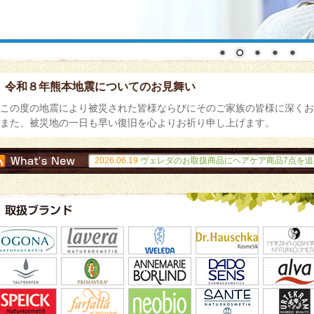
令和８年熊本地震についてのお見舞い
この度の地震により被災された皆様ならびにそのご家族の皆様に深くお
また、被災地の一日も早い復旧を心よりお祈り申し上げます。
2026.06.17
ラヴェーラのお取扱商品にメイク用品を追加
2025.11.06
2025.10.10
2025.10.06
ラヴェーラのお取扱商品を追加致しました。
CMDのお取扱商品を追加致しました。
アンネマリー・ボーリンドのお取扱にリニュー