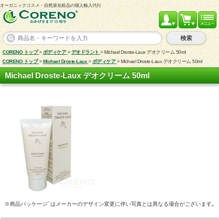
オーガニックコスメ・自然派化粧品の個人輸入代行
検索
CORENO トップ
>
ボディケア
>
デオドラント
>
Michael Droste-Laux デオクリーム 50ml
CORENO トップ
>
Michael Droste-Laux
>
ボディケア
>
Michael Droste-Laux デオクリーム 50ml
Michael Droste-Laux デオクリーム 50ml
※商品パッケージﾞはメーカーのデザイン変更に伴い写真とは異なる場合がございます｡