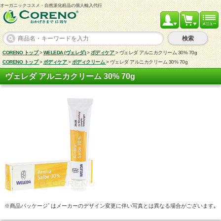
オーガニックコスメ・自然派化粧品の個人輸入代行
検索
CORENO トップ
>
WELEDA (ヴェレダ)
>
ボディケア
>
ヴェレダ アルニカクリーム 30% 70g
CORENO トップ
>
ボディケア
>
ボディクリーム
>
ヴェレダ アルニカクリーム 30% 70g
ヴェレダ アルニカクリーム 30% 70g
※商品パッケージﾞはメーカーのデザイン変更に伴い写真とは異なる場合がございます｡