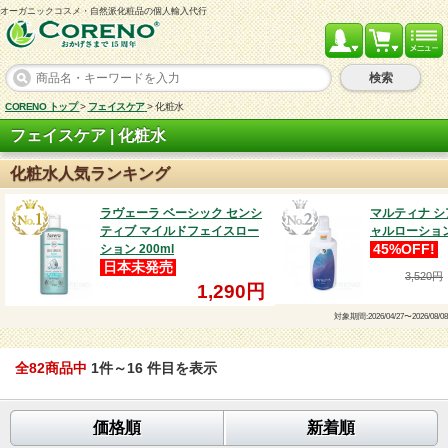
オーガニックコスメ・自然派化粧品の個人輸入代行
検索
CORENO トップ
>
フェイスケア
>
化粧水
フェイスケア | 化粧水
化粧水人気ランキング
ラヴェーラ ベーシック センシ
マルティナ 
ティブ マイルドフェイスロー
ャルローション 
ション 200ml
45%OFF!
日本未発売
3,520円
1,290円
対象期間:2026/04/27〜2026/08/08
全82商品中
1件～16 件目を表示
価格順
新着順