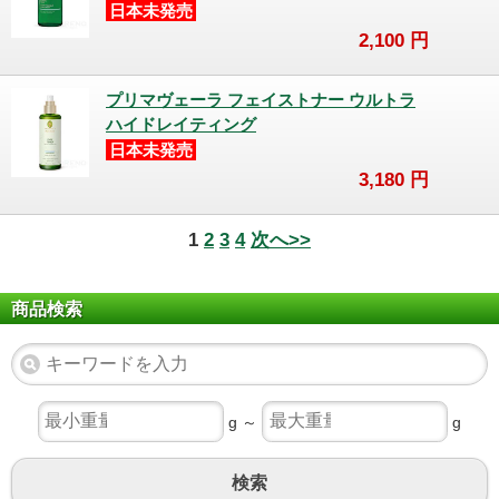
日本未発売
2,100
円
プリマヴェーラ フェイストナー ウルトラ
ハイドレイティング
日本未発売
3,180
円
1
2
3
4
次へ>>
商品検索
g ～
g
検索