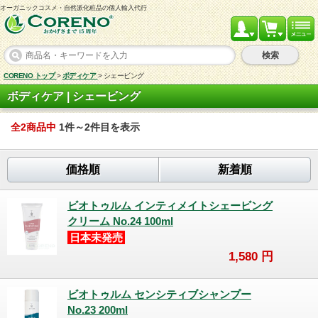
オーガニックコスメ・自然派化粧品の個人輸入代行
検索
CORENO トップ
>
ボディケア
>
シェービング
ボディケア | シェービング
全2商品中
1件～2件目を表示
価格順
新着順
ビオトゥルム インティメイトシェービング
クリーム No.24 100ml
日本未発売
1,580
円
ビオトゥルム センシティブシャンプー
No.23 200ml