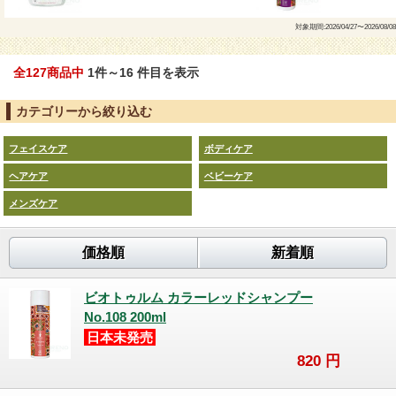
対象期間:2026/04/27〜2026/08/08
全127商品中
1件～16 件目を表示
カテゴリーから絞り込む
フェイスケア
ボディケア
ヘアケア
ベビーケア
メンズケア
価格順
新着順
ビオトゥルム カラーレッドシャンプー
No.108 200ml
日本未発売
820
円