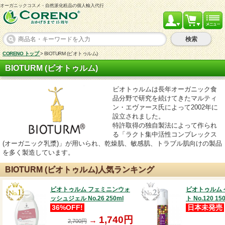
オーガニックコスメ・自然派化粧品の個人輸入代行
検索
CORENO トップ
>
BIOTURM (ビオトゥルム)
BIOTURM (ビオトゥルム)
ビオトゥルムは長年オーガニック食
品分野で研究を続けてきたマルティ
ン・エヴァース氏によって2002年に
設立されました。
特許取得の独自製法によって作られ
る「ラクト集中活性コンプレックス
(オーガニック乳漿)」が用いられ、乾燥肌、敏感肌、トラブル肌向けの製品
を多く製造しています。
BIOTURM (ビオトゥルム)人気ランキング
ビオトゥルム フェミニンウォ
ビオトゥルム 
ッシュジェル No.26 250ml
ト No.120 15
36%OFF!
日本未発売
1,740円
→
2,700円