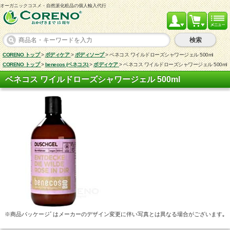
オーガニックコスメ・自然派化粧品の個人輸入代行
検索
CORENO トップ
>
ボディケア
>
ボディソープ
>
ベネコス ワイルドローズシャワージェル 500ml
CORENO トップ
>
benecos (ベネコス)
>
ボディケア
>
ベネコス ワイルドローズシャワージェル 500ml
ベネコス ワイルドローズシャワージェル 500ml
※商品パッケージﾞはメーカーのデザイン変更に伴い写真とは異なる場合がございます｡