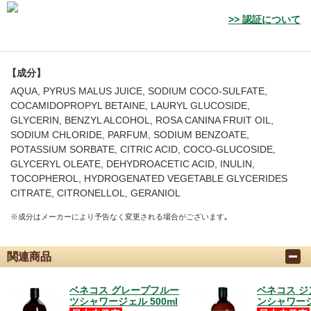
>> 認証について
【成分】
AQUA, PYRUS MALUS JUICE, SODIUM COCO-SULFATE,
COCAMIDOPROPYL BETAINE, LAURYL GLUCOSIDE,
GLYCERIN, BENZYL ALCOHOL, ROSA CANINA FRUIT OIL,
SODIUM CHLORIDE, PARFUM, SODIUM BENZOATE,
POTASSIUM SORBATE, CITRIC ACID, COCO-GLUCOSIDE,
GLYCERYL OLEATE, DEHYDROACETIC ACID, INULIN,
TOCOPHEROL, HYDROGENATED VEGETABLE GLYCERIDES
CITRATE, CITRONELLOL, GERANIOL
※成分はメーカーにより予告なく変更される場合がございます｡
関連商品
ベネコス グレープフルー
ベネコス ジ
ツシャワージェル 500ml
ンシャワージェ