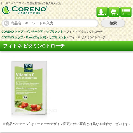
オーガニックコスメ・自然派化粧品の個人輸入代行
検索
CORENO トップ
>
インナーケア
>
サプリメント
>
フィトネ ビタミンCトローチ
CORENO トップ
>
Fitne (フィトネ)
>
サプリメント
>
フィトネ ビタミンCトローチ
フィトネ ビタミンCトローチ
※商品パッケージﾞはメーカーのデザイン変更に伴い写真とは異なる場合がございます｡