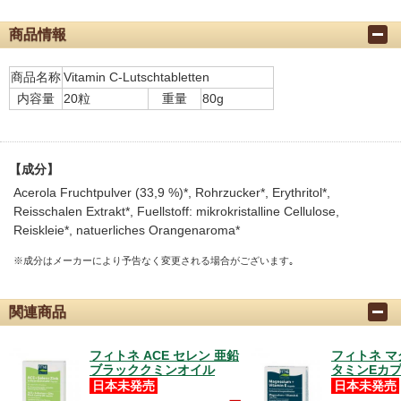
商品情報
商品名称
Vitamin C-Lutschtabletten
内容量
20粒
重量
80g
【成分】
Acerola Fruchtpulver (33,9 %)*, Rohrzucker*, Erythritol*,
Reisschalen Extrakt*, Fuellstoff: mikrokristalline Cellulose,
Reiskleie*, natuerliches Orangenaroma*
※成分はメーカーにより予告なく変更される場合がございます｡
関連商品
フィトネ ACE セレン 亜鉛
フィトネ マ
ブラッククミンオイル
タミンEカ
日本未発売
日本未発売